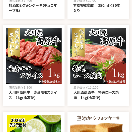
販売価格 ￥2,400
販売価格 ￥3,700
無添加シフォンケーキ（チョコマ
すだち微炭酸 250ml×30本
ーブル）
入り
販売価格 ￥8,300
販売価格 ￥11,200
大川原高原牛 赤身モモスライ
大川原高原牛 特選ロース焼
ス 1kg(冷凍便)
肉 1kg(冷凍便)