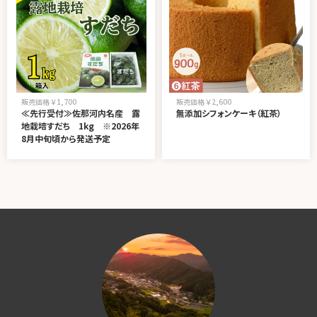
販売価格 ￥1,700
販売価格 ￥2,600
≪先行受付≫佐那河内名産 露
無添加シフォンケーキ（紅茶）
地栽培すだち 1kg ※2026年
8月中旬頃から発送予定