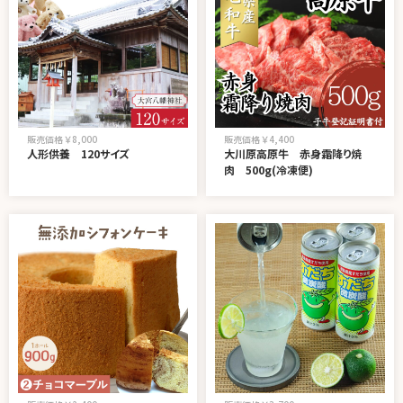
販売価格 ￥8,000
販売価格 ￥4,400
人形供養 120サイズ
大川原高原牛 赤身霜降り焼
肉 500g(冷凍便)