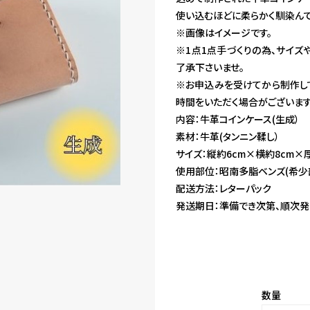
使い込むほどに柔らかく馴染んで
※画像はイメージです。
※1点1点手づくりの為、サイ
了承下さいませ。
※お申込みを受けてから制作し
時間をいただく場合がございます
内容：牛革コインケース(生成）
素材：牛革(タンニン鞣し）
サイズ：縦約6cm×横約8cm×
使用部位：昭南多脂ベンズ(希少
配送方法：レターパック
発送期日：準備でき次第、順次発
数量