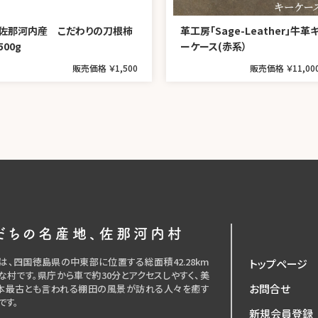
佐那河内産 こだわりの刀根柿
革工房「Sage-Leather」牛革
500g
ーケース(赤系）
販売価格 ￥1,500
販売価格 ￥11,00
だちの名産地、佐那河内村
は、四国徳島県の中東部に位置する総面積42.28km
トップページ
な村です。県庁から車で約30分とアクセスしやすく、美
お問合せ
本最古とも言われる棚田の風景が訪れる人々を癒す
です。
新規会員登録