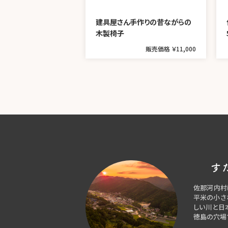
建具屋さん手作りの昔ながらの
木製椅子
販売価格 ￥11,000
す
佐那河内村
平米の小さ
しい川と日
徳島の穴場