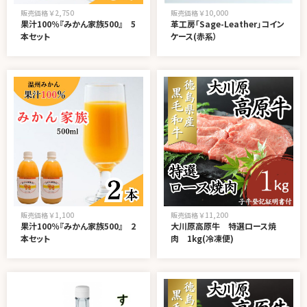
販売価格 ￥2,750
販売価格 ￥10,000
果汁100％『みかん家族500』 5
革工房「Sage-Leather」コイン
本セット
ケース(赤系）
販売価格 ￥1,100
販売価格 ￥11,200
果汁100％『みかん家族500』 2
大川原高原牛 特選ロース焼
本セット
肉 1kg(冷凍便)