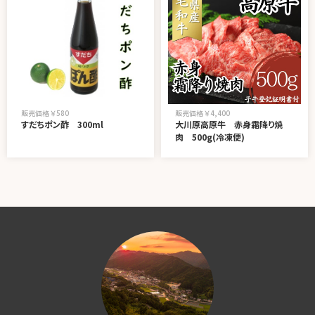
販売価格 ￥580
販売価格 ￥4,400
すだちポン酢 300ml
大川原高原牛 赤身霜降り焼
肉 500g(冷凍便)