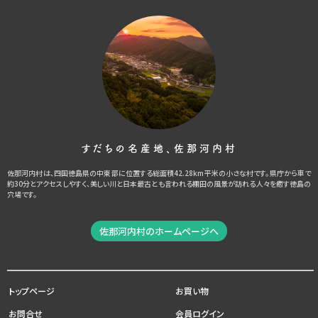
すだちの名産地、佐那河内村
佐那河内村は、四国徳島県の中東部に位置する総面積42.28km平米の小さな村です。県庁から車で
約30分とアクセスしやすく、美しい川と日本最古とも言われる棚田の風景が訪れる人々を癒す徳島の
穴場です。
佐那河内村のホームページへ
トップページ
お買い物
お問合せ
会員ログイン