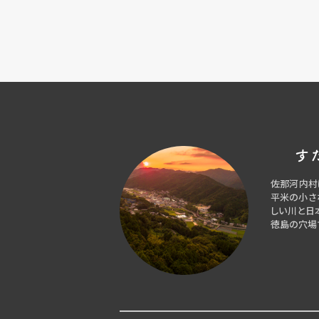
す
佐那河内村
平米の小さ
しい川と日
徳島の穴場